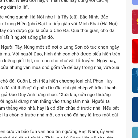
ần cẩu. Nhiều đời nay, vị thần cẩu này cùng với các vị
ng dám lơ là".
ác vùng quanh Hà Nội như Hà Tây (cũ), Bắc Ninh, Bắc
Trung Hiền (phố Đại La tiếp giáp với Minh Khai (Hà Nội)
đây còn được gọi là cửa ô Chó Đá. Qua thời gian, chó đá
í rất ít người sống gần đó.
. Người Tày, Nùng một số nơi ở Lạng Sơn có tục chọn ngày
tà ma. Với người Dao, hình ảnh con chó được biểu hiện trên
kiêng giết thịt, coi con chó như vật tổ truyền. Ngày nay,
 cửa nhưng vẫn mua chó gốm về để bày trong nhà, vừa xua
 chó đá. Cuốn Lịch triều hiến chương loại chí, Phan Huy
 đá rất thiêng" ở phần Dư địa chí ghi chép về trấn Thanh
giả Đào Duy Anh từng nhắc: "Xưa kia, cửa ngõ thường
ời ngoài đừng nhìn thẳng vào trung tâm nhà. Người ta
 thẳng vào nhà, hay là có đền chùa ở trước nhà. Nếu bất
ời ta chôn ở trước nhà một con chó đá hay là treo một cái
n cứu và bảo tồn văn hoá tín ngưỡng Việt Nam, ủy viên