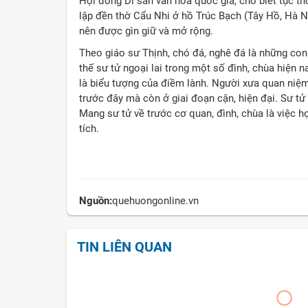
Hội đồng Di sản văn hóa quốc gia, cho biết tục t
lập đền thờ Cẩu Nhi ở hồ Trúc Bạch (Tây Hồ, Hà Nộ
nên được gìn giữ và mở rộng.
Theo giáo sư Thịnh, chó đá, nghê đá là những con 
thế sư tử ngoại lai trong một số đình, chùa hiện 
là biểu tượng của điềm lành. Người xưa quan niệm
trước đây mà còn ở giai đoạn cận, hiện đại. Sư t
Mang sư tử về trước cơ quan, đình, chùa là việc h
tích.
Nguồn:
quehuongonline.vn
TIN LIÊN QUAN