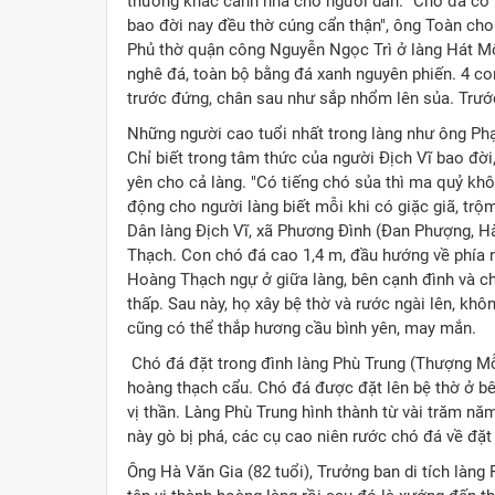
thường khác canh nhà cho người dân. "Chó đá có 
bao đời nay đều thờ cúng cẩn thận", ông Toàn cho
Phủ thờ quận công Nguyễn Ngọc Trì ở làng Hát Mô
nghê đá, toàn bộ bằng đá xanh nguyên phiến. 4 con
trước đứng, chân sau như sắp nhổm lên sủa. Trướ
Những người cao tuổi nhất trong làng như ông Phạ
Chỉ biết trong tâm thức của người Địch Vĩ bao đời
yên cho cả làng. "Có tiếng chó sủa thì ma quỷ kh
động cho người làng biết mỗi khi có giặc giã, trộ
Dân làng Địch Vĩ, xã Phương Đình (Đan Phượng, Hà
Thạch. Con chó đá cao 1,4 m, đầu hướng về phía 
Hoàng Thạch ngự ở giữa làng, bên cạnh đình và ch
thấp. Sau này, họ xây bệ thờ và rước ngài lên, khô
cũng có thể thắp hương cầu bình yên, may mắn.
Chó đá đặt trong đình làng Phù Trung (Thượng Mỗ
hoàng thạch cẩu. Chó đá được đặt lên bệ thờ ở bê
vị thần. Làng Phù Trung hình thành từ vài trăm nă
này gò bị phá, các cụ cao niên rước chó đá về đặt 
Ông Hà Văn Gia (82 tuổi), Trưởng ban di tích làng 