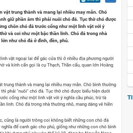
ội
iển văn hóa
Vui cười
on vật trung thành và mang lại nhiều may mắn. Chó
nh giữ phần âm thì phải nuôi chó đá. Tục thờ chó được
ể đảo ngược
thích thành ngữ - tục ngữ
Ca dao tục ngữ
ờng chôn chó đá trước cổng như một linh vật với ý
sử giai thoại
Giai thoại Việt Nam
 thờ và coi như một bậc thần linh. Chó đá trong nhà
lớn như chó đá ở đình, đền, phủ.
ọc tinh hoa
Tiểu thuyết
linh vật ngoại lai để gác cửa thì ở nhiều địa phương người
thờ và kính cẩn gọi là cụ Thạch, Thần cẩu, quan lớn Hoàng
ật trung thành và mang lại nhiều may mắn. Chó bình thường
ì phải ''nuôi'' chó đá. Tục thờ chó được biểu hiện dưới
T
ước cổng như một linh vật với ý nghĩa cầu phúc, trừ tà
hần linh. Chó đá trong nhà thường nhỏ, mang dáng vẻ hiền
 cũng là người trông coi không biết những con chó đá
 ý nghĩa để canh gác cho phủ, giống như những con chó bình