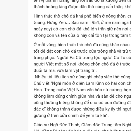
tên vị thành hoàng làng rồi sau đó là xướng đến th
thành hoàng làng được dân thờ cúng cẩn thận, khô
Hình thức thờ chó đá khá phổ biến ở nông thôn, c
Giang, Hưng Yên… Sau năm 1954, ở mé nam ngã tư 
ngày nay) có con chó đá khá lớn trấn giữ nên nơi 
không còn và tên cửa ô này chỉ tồn tại trong tâm tr
Ở mỗi vùng, hình thức thờ chó đá cũng khác nhau
tốt để đặt con chó đá trước cửa trông nhà và trừ 
trang phục. Người Pa Cô trong tộc người Cơ Tu còn 
người Việt một số nơi không chôn chó đá ở trước
đuổi tà ma, vừa làm vật trang trí.
Nhiều tài liệu lịch sử cũng ghi chép việc thờ cúng
Chú viết "Nghi môn ở điện Lam Kinh có hai con chó
Hoa. Trong cuốn Việt Nam văn hóa sử cương, học 
không làm đúng chính giữa nhà và sân để cho ngư
cũng thường kiêng không để cho có con đường đâm
đắc dĩ không tránh được những điều kỵ ấy thì ngư
gương ở trên cửa chính để yểm tà khí".
Giáo sư Ngô Đức Thịnh, Giám đốc Trung tâm Nghiê