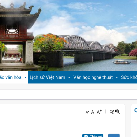
ắc văn hóa
Lịch sử Việt Nam
Văn học nghệ thuật
Sức kh
 thiệu bản sắc văn hóa
Tóm tắt biên niên sử VN
Tản văn
Sống 
+
|
A
A
-
A
hóa tín ngưỡng
Việt Nam sử lược
Truyện ngắn
Sống 
g vị quê nhà
Hoàng thành Thăng Long
Trang thơ
Làm đ
Chia sẻ
Lưu