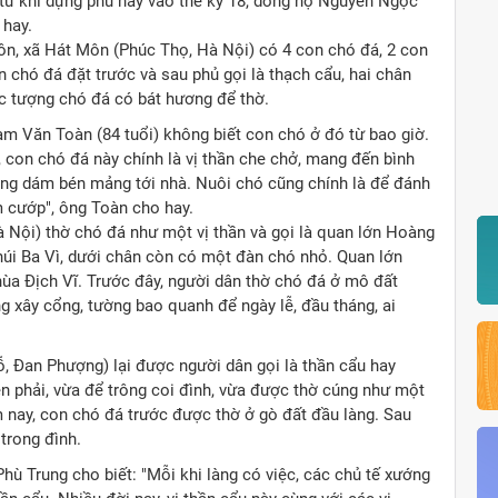
từ khi dựng phủ này vào thế kỷ 18, dòng họ Nguyễn Ngọc
 hay.
n, xã Hát Môn (Phúc Thọ, Hà Nội) có 4 con chó đá, 2 con
 chó đá đặt trước và sau phủ gọi là thạch cẩu, hai chân
c tượng chó đá có bát hương để thờ.
m Văn Toàn (84 tuổi) không biết con chó ở đó từ bao giờ.
, con chó đá này chính là vị thần che chở, mang đến bình
ông dám bén mảng tới nhà. Nuôi chó cũng chính là để đánh
m cướp", ông Toàn cho hay.
 Nội) thờ chó đá như một vị thần và gọi là quan lớn Hoàng
núi Ba Vì, dưới chân còn có một đàn chó nhỏ. Quan lớn
ùa Địch Vĩ. Trước đây, người dân thờ chó đá ở mô đất
ng xây cổng, tường bao quanh để ngày lễ, đầu tháng, ai
, Đan Phượng) lại được người dân gọi là thần cẩu hay
n phải, vừa để trông coi đình, vừa được thờ cúng như một
m nay, con chó đá trước được thờ ở gò đất đầu làng. Sau
trong đình.
Phù Trung cho biết: "Mỗi khi làng có việc, các chủ tế xướng