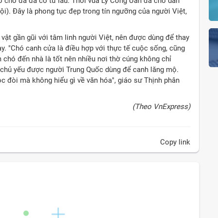
hờ chó đá đã có từ lâu. Thời vua Lý Công Uẩn đã cho dân
i). Đây là phong tục đẹp trong tín ngưỡng của người Việt,
vật gần gũi với tâm linh người Việt, nên được dùng để thay
nay. "Chó canh cửa là điều hợp với thực tế cuộc sống, cũng
 chó đến nhà là tốt nên nhiều nơi thờ cúng không chỉ
ử chủ yếu được người Trung Quốc dùng để canh lăng mộ.
ọc đòi mà không hiểu gì về văn hóa", giáo sư Thịnh phân
(Theo VnExpress)
Copy link