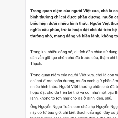
Viết cho quê hương
1000 năm Thăng Long - Hà N
Từ đ
Trong quan niệm của người Việt xưa, chó là c
Trang văn học nghệ thuật
bình thường chỉ coi được phần dương, muốn ca
Sự thật và chân lý không th
Giải 
biểu hiện dưới nhiều hình thức. Người Việt thư
Triệu trái tim nhân ái hướng về Tổ quốc
Việt 
nghĩa cầu phúc, trừ tà hoặc đặt chó đá trên bệ
thường nhỏ, mang dáng vẻ hiền lành, không to 
Cổ h
Trong khi nhiều công sở, di tích đền chùa sử dụng 
dân vẫn giữ tục chôn chó đá trước cửa, thậm chí 
Thạch.
Trong quan niệm của người Việt xưa, chó là con v
chỉ coi được phần dương, muốn canh giữ phần âm th
nhiều hình thức. Người Việt thường chôn chó đá tr
hoặc đặt chó đá trên bệ thờ và coi như một bậc t
lành, không to lớn như chó đá ở đình, đền, phủ.
Ông Nguyễn Ngọc Toàn, con cháu họ Nguyễn Ngọc,
này có từ bao giờ, chỉ biết thạch cẩu ngồi đây có