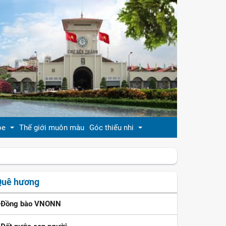
ỏe
Thế giới muôn màu
Góc thiếu nhi
đẹp
Truyện cổ tích
Quê hương
khỏe
Ca dao - tục ngữ
Đồng bào VNONN
ẹp
Đồng dao