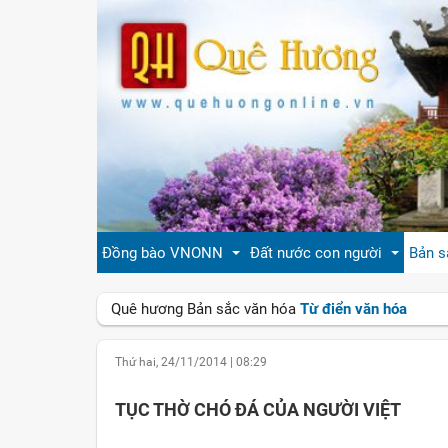
Đồng bào VNONN
Đất nước con người
Bản s
Quê hương
Bản sắc văn hóa
Từ điển văn hóa
Tin cộng đồng
Đất nước Việt Nam
Giới
Thứ hai, 24/11/2014
|
08:29
Đời sống
Tự hào quê hương Việt Nam
Văn 
TỤC THỜ CHÓ ĐÁ CỦA NGƯỜI VIỆT
Gương mặt
Con người Việt Nam
Hươn