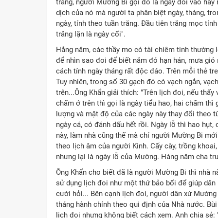
trăng, người Mường Bi gọi đó là ngày đoi vào hay
dịch của nó mà người ta phân biệt ngày, tháng, t
ngày, tính theo tuần trăng. Đầu tiên trăng mọc tính
trăng lặn là ngày cối".
Hằng năm, các thầy mo có tài chiêm tinh thường l
để nhìn sao đoi để biết năm đó hạn hán, mưa gió 
cách tính ngày tháng rất độc đáo. Trên mỗi thẻ t
Tuy nhiên, trong số 30 gạch đó có vạch ngắn, vạc
trên...Ông Khẩn giải thích: "Trên lịch đoi, nếu thấ
chấm ở trên thì gọi là ngày tiểu hao, hai chấm thì
lượng và mật độ của các ngày này thay đổi theo t
ngày cá, có đánh dấu hết rồi. Ngày lỗ thì hao hụt, 
này, làm nhà cũng thế mà chỉ người Mường Bi mới 
theo lịch âm của người Kinh. Cấy cày, trồng khoai,
nhưng lại là ngày lỗ của Mường. Hàng năm cha tru
Ông Khẩn cho biết đã là người Mường Bi thì nhà 
sử dụng lịch đoi như một thứ bảo bối để giúp dân 
cưới hỏi... Bên cạnh lịch đoi, người dân xứ Mường 
tháng hành chính theo qui định của Nhà nước. Bùi
lịch đoi nhưng không biết cách xem. Anh chia sẻ: