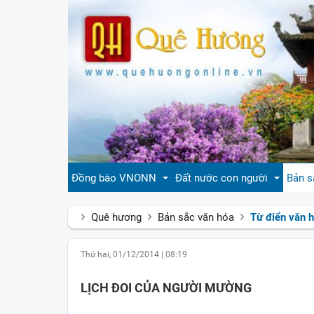
Đồng bào VNONN
Đất nước con người
Bản s
Quê hương
Bản sắc văn hóa
Từ điển văn 
Tin cộng đồng
Đất nước Việt Nam
Giới
Thứ hai, 01/12/2014
|
08:19
Đời sống
Tự hào quê hương Việt Nam
Văn 
LỊCH ĐOI CỦA NGƯỜI MƯỜNG
Gương mặt
Con người Việt Nam
Hươn