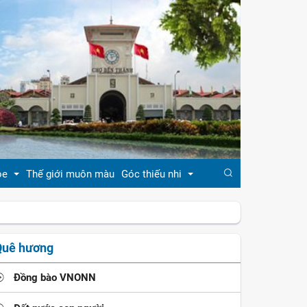
ỏe
Thế giới muôn màu
Góc thiếu nhi
đẹp
Truyện cổ tích
Quê hương
khỏe
Ca dao - tục ngữ
Đồng bào VNONN
ẹp
Đồng dao