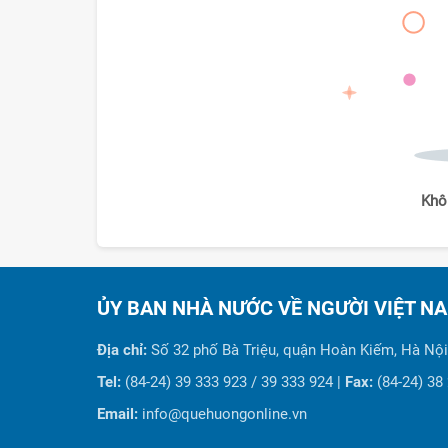
Khô
ỦY BAN NHÀ NƯỚC VỀ NGƯỜI VIỆT N
Địa chỉ:
Số 32 phố Bà Triệu, quận Hoàn Kiếm, Hà Nội
Tel:
(84-24) 39 333 923 / 39 333 924 |
Fax:
(84-24) 38
Email:
info@quehuongonline.vn