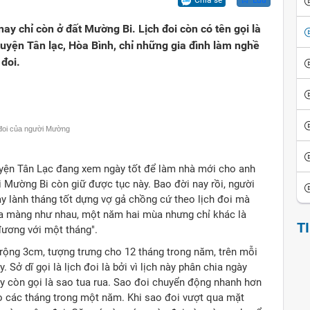
Chia sẻ
Lưu
ội
iển văn hóa
Vui cười
y chỉ còn ở đất Mường Bi. Lịch đoi còn có tên gọi là
ể đảo ngược
thích thành ngữ - tục ngữ
Ca dao tục ngữ
huyện Tân lạc, Hòa Bình, chỉ những gia đình làm nghề
 đoi.
sử giai thoại
Giai thoại Việt Nam
ọc tinh hoa
Tiểu thuyết
 đoi của người Mường
uyện Tân Lạc đang xem ngày tốt để làm nhà mới cho anh
i Mường Bi còn giữ được tục này. Bao đời nay rồi, người
y lành tháng tốt dựng vợ gả chồng cứ theo lịch đoi mà
a màng như nhau, một năm hai mùa nhưng chỉ khác là
T
đương với một tháng".
 rộng 3cm, tượng trưng cho 12 tháng trong năm, trên mỗi
Sở dĩ gọi là lịch đoi là bởi vì lịch này phân chia ngày
y còn gọi là sao tua rua. Sao đoi chuyển động nhanh hơn
heo các tháng trong một năm. Khi sao đoi vượt qua mặt