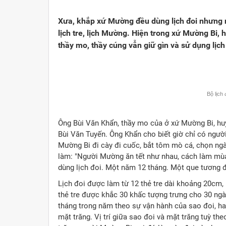
Viết cho quê hương
1000 năm Thăng Long - Hà N
Từ đ
Xưa, khắp xứ Mường đều dùng lịch đoi nhưng na
Trang văn học nghệ thuật
Sự thật và chân lý không th
Giải 
lịch tre, lịch Mường. Hiện trong xứ Mường Bi, 
thầy mo, thầy cúng vẫn giữ gìn và sử dụng lịch
Triệu trái tim nhân ái hướng về Tổ quốc
Việt 
Cổ h
Bộ lịch
Ông Bùi Văn Khẩn, thầy mo của ở xứ Mường Bi, h
Bùi Văn Tuyến. Ông Khẩn cho biết giờ chỉ có ngườ
Mường Bi đi cày đi cuốc, bắt tôm mò cá, chọn ngà
làm: "Người Mường ăn tết như nhau, cách làm mù
dùng lịch đoi. Một năm 12 tháng. Một que tương 
Lịch đoi được làm từ 12 thẻ tre dài khoảng 20cm,
thẻ tre được khắc 30 khấc tượng trưng cho 30 ngày. 
tháng trong năm theo sự vận hành của sao đoi, ha
mặt trăng. Vị trí giữa sao đoi và mặt trăng tuỳ t