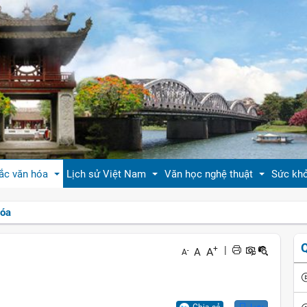
ắc văn hóa
Lịch sử Việt Nam
Văn học nghệ thuật
Sức kh
hóa
 thiệu bản sắc văn hóa
Tóm tắt biên niên sử VN
Tản văn
Sống 
+
|
A
A
-
A
hóa tín ngưỡng
Việt Nam sử lược
Truyện ngắn
Sống 
g vị quê nhà
Hoàng thành Thăng Long
Trang thơ
Làm đ