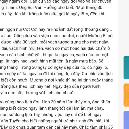
 ngày ngậm đoi. Căn cứ vào các ngày đoi vào và sự chuyển
rong 1 năm. Ông Bùi Văn Hưởng cho biết: "Một tháng 30
 là cây, đến khi trăng tuần giữa gọi là ngày lồm, đến khi
ên ngọn núi Cột Cờ, hay ra khoảnh đất rộng, thoáng đãng...
ra sao. Cũng dựa vào việc nhìn sao đoi, người Mường Bi có
re được khắc 30 vạch, mỗi vạch tượng trưng cho một ngày.
h dài, vạch hình mũi tên, vạch có một hoặc hai dấu chấm ở
y vạch nào hình chữ vê thì gọi là ngày cá, vạch nào có một
 gọi là ngày hao, vạch hình mũi tên là ngày mưa bão. Số
ừng tháng. Trong 30 ngày có ngày đẹp của nó, có ngày lỗ,
còn ngày cá là ngày cá đi thì cũng đẹp đấy. Cứ nhìn vào lịch
biết còn người Mường ở nơi khác thì họ lại tính ngày tháng
 trồng lúa theo lịch này hết. Ngày đẹp của người Kinh
yền con nối, thường vót lịch cho nhau".
nào cũng theo lịch đoi. Hơn 30 năm làm thầy mo, ông Khẩn
làng biết được ngày lành tháng tốt để làm ăn, ma chay,
còn sử dụng lịch Tây, nhưng việc này chỉ để biết ngày
 Văn Tuyến cho biết những người trẻ như anh đều biết tới
 "Bây giờ chưa quan tâm đến cái này mấy. Chắc tầm phải 35