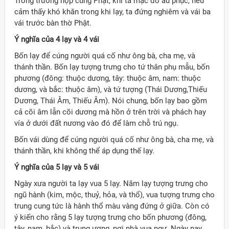
Trong trường hợp cúng Phật, khi ta mặc đồ âu phục, nếu
cảm thấy khó khăn trong khi lạy, ta đứng nghiêm và vái ba
vái trước bàn thờ Phật.
Ý nghĩa của 4 lạy và 4 vái
Bốn lạy để cúng người quá cố như ông bà, cha mẹ, và
thánh thần. Bốn lạy tượng trưng cho tứ thân phụ mẫu, bốn
phương (đông: thuộc dương, tây: thuộc âm, nam: thuộc
dương, và bắc: thuộc âm), và tứ tượng (Thái Dương,Thiếu
Dương, Thái Âm, Thiếu Âm). Nói chung, bốn lạy bao gồm
cả cõi âm lẫn cõi dương mà hồn ở trên trời và phách hay
vía ở dưới đất nương vào đó để làm chỗ trú ngụ.
Bốn vái dùng để cúng người quá cố như ông bà, cha mẹ, và
thánh thần, khi không thể áp dụng thế lạy.
Ý nghĩa của 5 lạy và 5 vái
Ngày xưa người ta lạy vua 5 lạy. Năm lạy tượng trưng cho
ngũ hành (kim, mộc, thuỷ, hỏa, và thổ), vua tượng trưng cho
trung cung tức là hành thổ màu vàng đứng ở giữa. Còn có
ý kiến cho rằng 5 lạy tượng trưng cho bốn phương (đông,
tây, nam, bắc) và trung ương, nơi nhà vua ngự. Ngày nay,