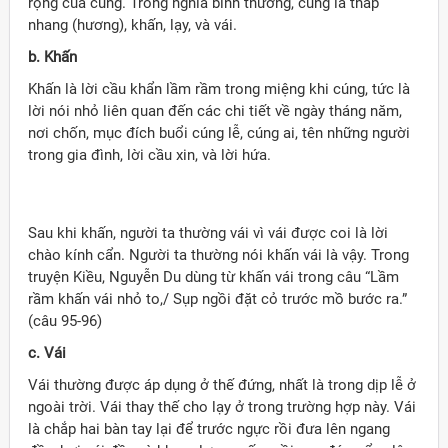
rộng của cúng. Trong nghĩa bình thường, cúng là thắp
nhang (hương), khấn, lạy, và vái.
b. Khấn
Khấn là lời cầu khẩn lầm rầm trong miệng khi cúng, tức là
lời nói nhỏ liên quan đến các chi tiết về ngày tháng năm,
nơi chốn, mục đích buổi cúng lễ, cúng ai, tên những người
trong gia đình, lời cầu xin, và lời hứa.
Sau khi khấn, người ta thường vái vì vái được coi là lời
chào kính cẩn. Người ta thường nói khấn vái là vậy. Trong
truyện Kiều, Nguyễn Du dùng từ khấn vái trong câu “Lầm
rầm khấn vái nhỏ to,/ Sụp ngồi đặt cỏ trước mồ bước ra.”
(câu 95-96)
c. Vái
Vái thường được áp dụng ở thế đứng, nhất là trong dịp lễ ở
ngoài trời. Vái thay thế cho lạy ở trong trường hợp này. Vái
là chắp hai bàn tay lại để trước ngực rồi đưa lên ngang