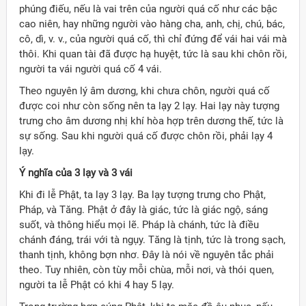
phúng điếu, nếu là vai trên của người quá cố như các bậc
cao niên, hay những người vào hàng cha, anh, chị, chú, bác,
cô, dì, v. v., của người quá cố, thì chỉ đứng để vái hai vái mà
thôi. Khi quan tài đã được hạ huyệt, tức là sau khi chôn rồi,
người ta vái người quá cố 4 vái.
Theo nguyên lý âm dương, khi chưa chôn, người quá cố
được coi như còn sống nên ta lạy 2 lạy. Hai lạy này tượng
trưng cho âm dương nhị khí hòa hợp trên dương thế, tức là
sự sống. Sau khi người quá cố được chôn rồi, phải lạy 4
lạy.
Ý nghĩa của 3 lạy và 3 vái
Khi đi lễ Phật, ta lạy 3 lạy. Ba lạy tượng trưng cho Phật,
Pháp, và Tăng. Phật ở đây là giác, tức là giác ngộ, sáng
suốt, và thông hiểu mọi lẽ. Pháp là chánh, tức là điều
chánh đáng, trái với tà ngụy. Tăng là tịnh, tức là trong sạch,
thanh tịnh, không bợn nhơ. Đây là nói về nguyên tắc phải
theo. Tuy nhiên, còn tùy mỗi chùa, mỗi nơi, và thói quen,
người ta lễ Phật có khi 4 hay 5 lạy.