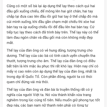
Cũng có một số bà lại áp dụng thế lạy theo cách quì hai
đầu gối xuống chiếu, để mông lên hai gót chân, hai tay
chắp lại đưa cao lên đầu rồi giữ hai tay ở thế chắp đó mà
cúi mình xuống, khi đầu gần chạm mặt chiếu thì xòe hai
bàn tay ra úp xuống chiếu rồi để đầu lên hai bàn tay. Cứ
tiếp tục lạy theo cách đã trình bày trên. Thế lạy này có thể
làm đau ngón chân và đầu gối mà còn không mấy đẹp
mắt.
Thế lạy của đàn ông có vẻ hung dũng, tượng trưng cho
dương. Thế lạy của các bà có tính cách uyển chuyển tha
thướt, tượng trưng cho âm. Thế lạy của đàn ông có điều
bất tiện là khi mặc âu phục thì rất khó lạy. Hiện nay chỉ có
mấy vị cao niên còn áp dụng thế lạy của đàn ông, nhất là
trong dịp lễ Quốc Tổ. Còn phần đông, người ta có thói
quen chỉ đứng vái mà thôi.
Thế lạy của đàn ông và đàn bà là truyền thống rất có ý
nghĩa của người Việt ta. Nó vừa thành khẩn vừa trang
nghiêm trong lúc cúng tổ tiên. Nếu muốn giữ phong tục tốt
đẹp này, các bạn nam nữ thanh niên phải có lòng tự