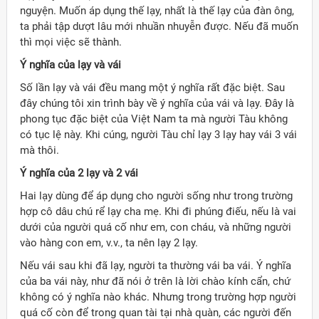
nguyện. Muốn áp dụng thế lạy, nhất là thế lạy của đàn ông,
ta phải tập dượt lâu mới nhuần nhuyễn được. Nếu đã muốn
thì mọi việc sẽ thành.
Ý nghĩa của lạy và vái
Số lần lạy và vái đều mang một ý nghĩa rất đặc biệt. Sau
đây chúng tôi xin trình bày về ý nghĩa của vái và lạy. Đây là
phong tục đặc biệt của Việt Nam ta mà người Tàu không
có tục lệ này. Khi cúng, người Tàu chỉ lạy 3 lạy hay vái 3 vái
mà thôi.
Ý nghĩa của 2 lạy và 2 vái
Hai lạy dùng để áp dụng cho người sống như trong trường
hợp cô dâu chú rể lạy cha mẹ. Khi đi phúng điếu, nếu là vai
dưới của người quá cố như em, con cháu, và những người
vào hàng con em, v.v., ta nên lạy 2 lạy.
Nếu vái sau khi đã lạy, người ta thường vái ba vái. Ý nghĩa
của ba vái này, như đã nói ở trên là lời chào kính cẩn, chứ
không có ý nghĩa nào khác. Nhưng trong trường hợp người
quá cố còn để trong quan tài tại nhà quàn, các người đến