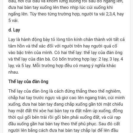
đầu, hơi cúi đầu và khom lưng xuống rồi sau đó ngẩng lên,
đưa hai bàn tay xuống lên theo nhịp lúc cúi xuống khi
ngẩng lên. Tùy theo từng trường hợp, người ta vái 2,3,4, hay
5 vái.
d. Lạy
Lạy là hành động bày tỏ lòng tôn kính chân thành với tất cả
tâm hồn và thể xác đối với người trên hay người quá cố
vào bậc trên của mình. Có hai thế lạy: thế lạy của đàn ông
và thế lạy của đàn bà. Có bốn trường hợp lạy: 2 lạy, 3 lạy, 4
lạy, và 5 lạy. Mỗi trường hợp đều có mang ý nghĩa khác
nhau.
Thế lạy của đàn ông
Thế lạy của đàn ông là cách đứng thẳng theo thế nghiêm,
chắp hai tay trước ngực và giơ cao lên ngang trán, cúi mình
xuống, đưa hai bàn tay đang chắp xuống gần tới mặt chiếu
hay mặt đất thì xòe hai bàn tay ra đặt nằm úp xuống, đồng
thời quì gối bên trái rồi gối bên phải xuống đất, và cúi rạp
đầu xuống gần hai bàn tay theo thế phủ phục. Sau đó cất
người lên bằng cách đưa hai bàn tay chắp lại để lên đầu