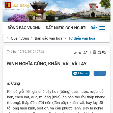
ĐỒNG BÀO VNONN
ĐẤT NƯỚC CON NGƯỜI
BẢN SẮC VĂ
Toggl
naviga
Quê hương
Bản sắc văn hóa
Từ điển văn hóa
Thứ ba, 12/10/2010
|
07:36
+
|
A
A
-
A
ĐỊNH NGHĨA CÚNG, KHẤN, VÁI, VÀ LẠY
Chia sẻ
Lưu
a. Cúng
Khi có giỗ Tết, gia chủ bày hoa (bông) quả, nước, rượu, cỗ
bàn, chén bát, đũa, muỗng (thìa) lên bàn thờ rồi thắp nhang
(hương), thắp đèn, đốt nến (đèn cầy), khấn, vái, hay lạy để
tỏ lòng hiếu kính, biết ơn, và cầu phước lành. Đây là nghĩa