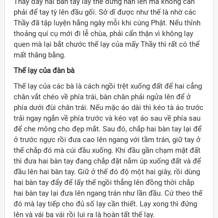
Thầy đẩy hai bàn tay lấy thế đứng hẳn lên mà không cần
phải để tay tỳ lên đầu gối. Sở dĩ được như thế là nhờ các
Thầy đã tập luyện hằng ngày mỗi khi cúng Phật. Nếu thỉnh
thoảng quí cụ mới đi lễ chùa, phải cẩn thận vì không lạy
quen mà lại bắt chước thế lạy của mấy Thầy thì rất có thể
mất thăng bằng.
Thế lạy của đàn bà
Thế lạy của các bà là cách ngồi trệt xuống đất để hai cẳng
chân vắt chéo về phía trái, bàn chân phải ngửa lên để ở
phía dưới đùi chân trái. Nếu mặc áo dài thì kéo tà áo trước
trải ngay ngắn về phía trước và kéo vạt áo sau về phía sau
để che mông cho đẹp mắt. Sau đó, chắp hai bàn tay lại để
ở trước ngực rồi đưa cao lên ngang với tầm trán, giữ tay ở
thế chắp đó mà cúi đầu xuống. Khi đầu gần chạm mặt đất
thì đưa hai bàn tay đang chắp đặt nằm úp xuống đất và để
đầu lên hai bàn tay. Giữ ở thế đó độ một hai giây, rồi dùng
hai bàn tay đẩy để lấy thế ngồi thẳng lên đồng thời chắp
hai bàn tay lại đưa lên ngang trán như lần đầu. Cứ theo thế
đó mà lạy tiếp cho đủ số lạy cần thiết. Lạy xong thì đứng
lên và vái ba vái rồi lui ra là hoàn tất thế lạy.