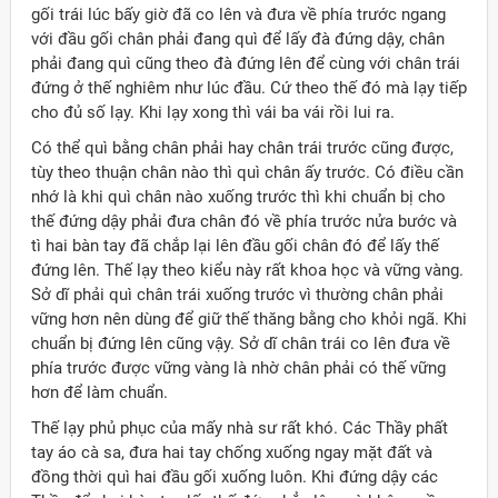
gối trái lúc bấy giờ đã co lên và đưa về phía trước ngang
với đầu gối chân phải đang quì để lấy đà đứng dậy, chân
phải đang quì cũng theo đà đứng lên để cùng với chân trái
đứng ở thế nghiêm như lúc đầu. Cứ theo thế đó mà lạy tiếp
cho đủ số lạy. Khi lạy xong thì vái ba vái rồi lui ra.
Có thể quì bằng chân phải hay chân trái trước cũng được,
tùy theo thuận chân nào thì quì chân ấy trước. Có điều cần
nhớ là khi quì chân nào xuống trước thì khi chuẩn bị cho
thế đứng dậy phải đưa chân đó về phía trước nửa bước và
tì hai bàn tay đã chắp lại lên đầu gối chân đó để lấy thế
đứng lên. Thế lạy theo kiểu này rất khoa học và vững vàng.
Sở dĩ phải quì chân trái xuống trước vì thường chân phải
vững hơn nên dùng để giữ thế thăng bằng cho khỏi ngã. Khi
chuẩn bị đứng lên cũng vậy. Sở dĩ chân trái co lên đưa về
phía trước được vững vàng là nhờ chân phải có thế vững
hơn để làm chuẩn.
Thế lạy phủ phục của mấy nhà sư rất khó. Các Thầy phất
tay áo cà sa, đưa hai tay chống xuống ngay mặt đất và
đồng thời quì hai đầu gối xuống luôn. Khi đứng dậy các