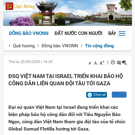
ĐỒNG BÀO VNONN
ĐẤT NƯỚC CON NGƯỜI
BẢN SẮC VĂ
Toggl
naviga
Quê hương
Đồng bào VNONN
Tin cộng đồng
Thứ tư, 20/05/2026
|
16:24
+
|
A
A
-
A
ĐSQ VIỆT NAM TẠI ISRAEL TRIỂN KHAI BẢO HỘ
CÔNG DÂN LIÊN QUAN ĐỘI TÀU TỚI GAZA
Chia sẻ
Lưu
Đại sứ quán Việt Nam tại Israel đang triển khai các
biện pháp bảo hộ công dân đối với Tiêu Nguyễn Bảo
Ngọc, công dân Việt Nam tham gia đội tàu của tổ chức
Global Sumud Flotilla hướng tới Gaza.